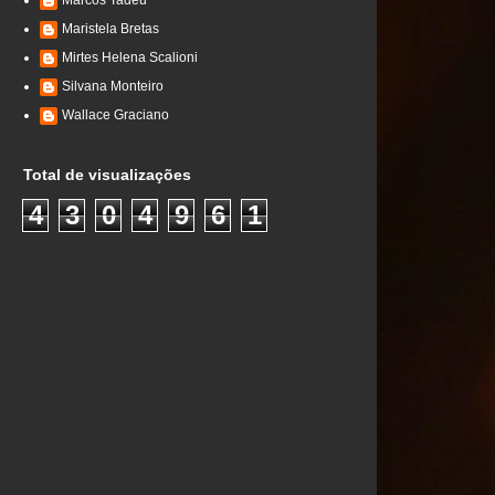
Marcos Tadeu
Maristela Bretas
Mirtes Helena Scalioni
Silvana Monteiro
Wallace Graciano
Total de visualizações
4
3
0
4
9
6
1