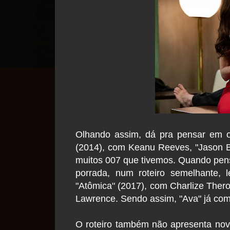
Olhando assim, dá pra pensar em o
(2014), com Keanu Reeves, "Jason B
muitos 007 que tivemos. Quando pen
porrada, num roteiro semelhante, 
"Atômica" (2017), com Charlize Ther
Lawrence. Sendo assim, "Ava" já co
O roteiro também não apresenta novid