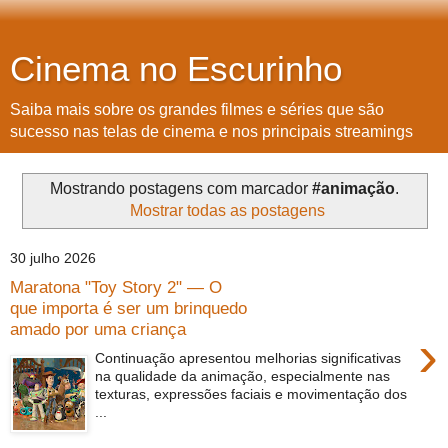
Cinema no Escurinho
Saiba mais sobre os grandes filmes e séries que são
sucesso nas telas de cinema e nos principais streamings
Mostrando postagens com marcador
#animação
.
Mostrar todas as postagens
30 julho 2026
Maratona "Toy Story 2" — O
que importa é ser um brinquedo
amado por uma criança
›
Continuação apresentou melhorias significativas
na qualidade da animação, especialmente nas
texturas, expressões faciais e movimentação dos
...