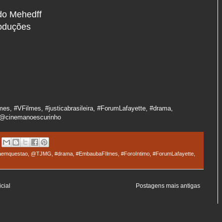
do Mehedff
oduções
s, #VFilmes, #justicabrasileira, #ForumLafayette, #drama,
@cinemanoescurinho
aemquestao
,
@TJMG
,
#drama
,
#EmbaubaFIlmes
,
#ForoIntimo
,
#ForumLafayette
,
cial
Postagens mais antigas