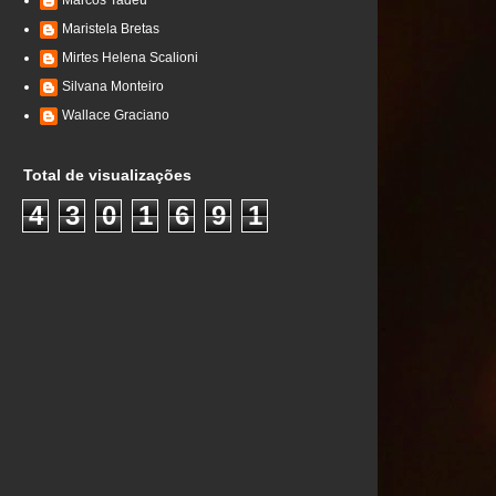
Marcos Tadeu
Maristela Bretas
Mirtes Helena Scalioni
Silvana Monteiro
Wallace Graciano
Total de visualizações
4
3
0
1
6
9
1