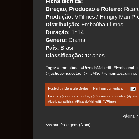
Ficha técnica:
Direção, Produção e Roteiro:
Ricar
Produção:
VFilmes / Hungry Man Pr
Distribuição:
Embaúba Filmes
Duração:
1h14
Gênero:
Drama
País:
Brasil
Classificação:
12 anos
Tags:
#ForoIntimo, #RicardoMehedff, #EmbaubaFilme
@justicaemquestao, @TJMG, @cinemaescurinho, 
Posted by
Maristela Bretas
Nenhum comentário:
Labels:
@cinemaescurinho
,
@CinemanoEscurinho
,
@justic
#justicabrasileira
,
#RicardoMehedff
,
#VFilmes
Página ini
Assinar:
Postagens (Atom)