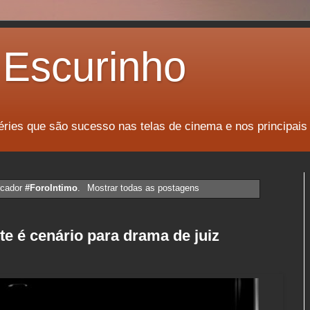
Escurinho
éries que são sucesso nas telas de cinema e nos principais
rcador
#ForoIntimo
.
Mostrar todas as postagens
te é cenário para drama de juiz