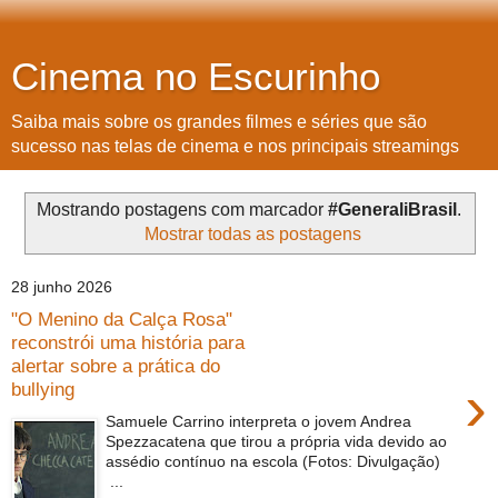
Cinema no Escurinho
Saiba mais sobre os grandes filmes e séries que são
sucesso nas telas de cinema e nos principais streamings
Mostrando postagens com marcador
#GeneraliBrasil
.
Mostrar todas as postagens
28 junho 2026
"O Menino da Calça Rosa"
reconstrói uma história para
alertar sobre a prática do
›
bullying
Samuele Carrino interpreta o jovem Andrea
Spezzacatena que tirou a própria vida devido ao
assédio contínuo na escola (Fotos: Divulgação)
...