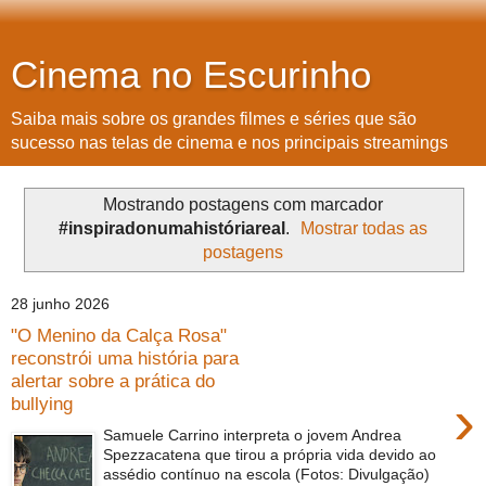
Cinema no Escurinho
Saiba mais sobre os grandes filmes e séries que são
sucesso nas telas de cinema e nos principais streamings
Mostrando postagens com marcador
#inspiradonumahistóriareal
.
Mostrar todas as
postagens
28 junho 2026
"O Menino da Calça Rosa"
reconstrói uma história para
alertar sobre a prática do
›
bullying
Samuele Carrino interpreta o jovem Andrea
Spezzacatena que tirou a própria vida devido ao
assédio contínuo na escola (Fotos: Divulgação)