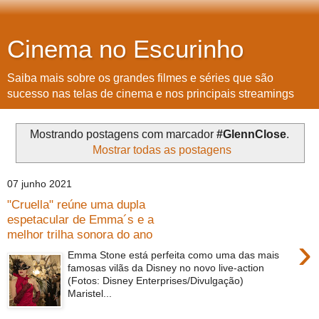
Cinema no Escurinho
Saiba mais sobre os grandes filmes e séries que são
sucesso nas telas de cinema e nos principais streamings
Mostrando postagens com marcador
#GlennClose
.
Mostrar todas as postagens
07 junho 2021
"Cruella" reúne uma dupla
espetacular de Emma´s e a
melhor trilha sonora do ano
›
Emma Stone está perfeita como uma das mais
famosas vilãs da Disney no novo live-action
(Fotos: Disney Enterprises/Divulgação)
Maristel...