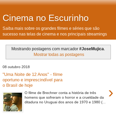
Cinema no Escurinho
Saiba mais sobre os grandes filmes e séries que são
sucesso nas telas de cinema e nos principais streamings
Mostrando postagens com marcador
#JoseMujica
.
Mostrar todas as postagens
08 outubro 2018
"Uma Noite de 12 Anos" - filme
oportuno e imprescindível para
o Brasil de hoje
›
O filme de Brechner conta a história de três
homens que sofreram o horror e a crueldade da
ditadura no Uruguai dos anos de 1970 e 1980 (...