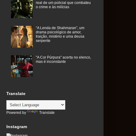
real de um policial que combateu
o crime e às milícias
“A Lenda de Shahmaran”, um
drama psicológico de amor,
traição, mistério e uma deusa
serpente
"A Cor Púrpura" acerta no elenco,
mas é inconstante
Translate
Powered by
Translate
Instagram