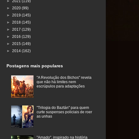
►
2021
(119)
►
2020
(99)
►
2019
(145)
►
2018
(145)
►
2017
(129)
►
2016
(129)
►
2015
(149)
►
2014
(162)
Postagens mais populares
"A Revolução dos Bichos" revela
que não há limites nem
escrúpulos para adaptações
"Trilogia do Baztán" para quem
curte suspenses policiais de roer
as unhas
"Amado", inspirado na história