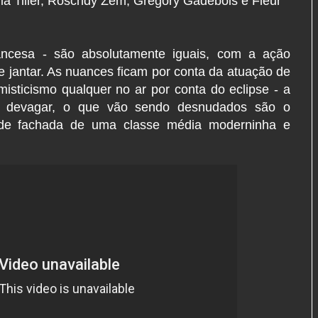
ia Tiller, Roschdy Zem, Grégory Gadebois e Fleur
ancesa - são absolutamente iguais, com a ação
 jantar. As nuances ficam por conta da atuação de
isticismo qualquer no ar por conta do eclipse - a
 devagar, o que vão sendo desnudados são o
a de fachada de uma classe média moderninha e