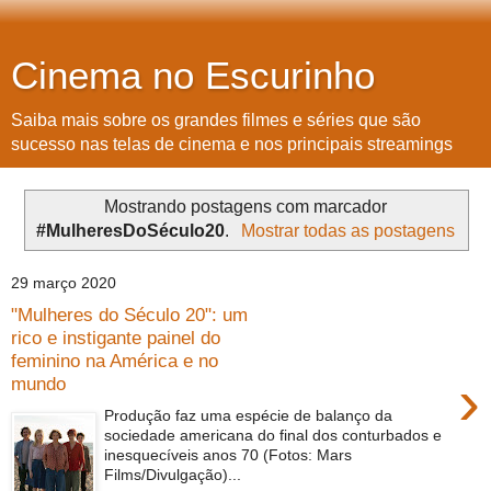
Cinema no Escurinho
Saiba mais sobre os grandes filmes e séries que são
sucesso nas telas de cinema e nos principais streamings
Mostrando postagens com marcador
#MulheresDoSéculo20
.
Mostrar todas as postagens
29 março 2020
"Mulheres do Século 20": um
rico e instigante painel do
feminino na América e no
›
mundo
Produção faz uma espécie de balanço da
sociedade americana do final dos conturbados e
inesquecíveis anos 70 (Fotos: Mars
Films/Divulgação)...