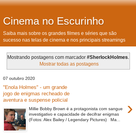
Cinema no Escurinho
Saiba mais sobre os grandes filmes e séries que são
sucesso nas telas de cinema e nos principais streamings
Mostrando postagens com marcador
#SherlockHolmes
.
Mostrar todas as postagens
07 outubro 2020
"Enola Holmes" - um grande
jogo de enigmas recheado de
aventura e suspense policial
›
Millie Bobby Brown é a protagonista com sangue
investigativo e capacidade de decifrar enigmas
(Fotos: Alex Bailey / Legendary Pictures) Ma...