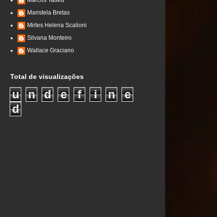
Marcos Tadeu
Maristela Bretas
Mirtes Helena Scalioni
Silvana Monteiro
Wallace Graciano
Total de visualizações
u
n
d
e
f
i
n
e
d