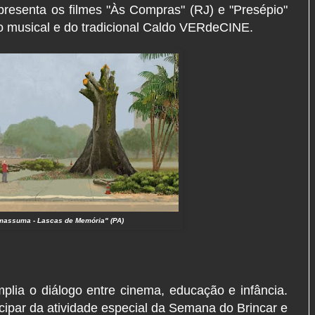
presenta os filmes "Às Compras" (RJ) e "Presépio"
 musical e do tradicional Caldo VERdeCINE.
assuma - Lascas de Memória" (PA)
plia o diálogo entre cinema, educação e infância.
icipar da atividade especial da Semana do Brincar e