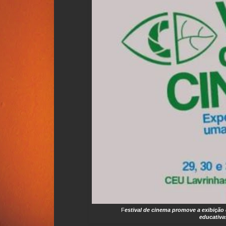
F
estival de cinema promove a exibição 
educativa