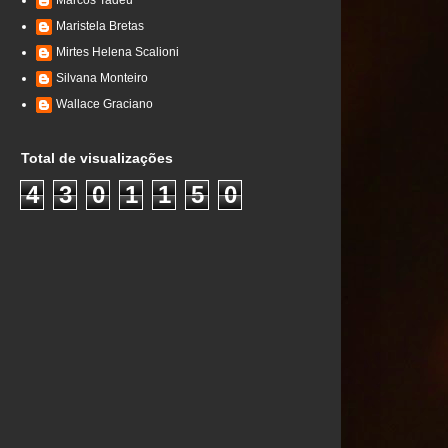
Marcos Tadeu
Maristela Bretas
Mirtes Helena Scalioni
Silvana Monteiro
Wallace Graciano
Total de visualizações
4
3
0
1
1
5
0