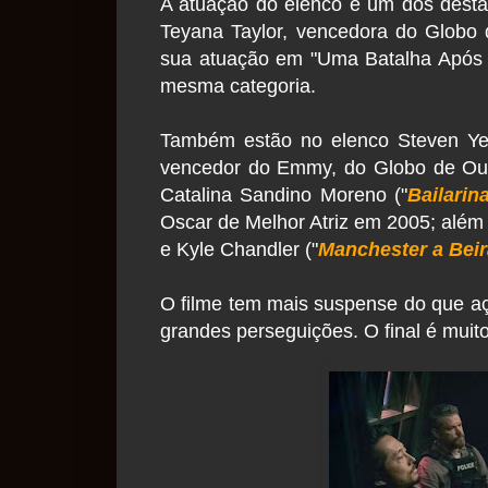
A atuação do elenco é um dos desta
Teyana Taylor, vencedora do Globo
sua atuação em "Uma Batalha Após a
mesma categoria.
Também estão no elenco Steven Ye
vencedor do Emmy, do Globo de Our
Catalina Sandino Moreno ("
Bailarin
Oscar de Melhor Atriz em 2005; além 
e Kyle Chandler ("
Manchester a Bei
O filme tem mais suspense do que aç
grandes perseguições. O final é mui