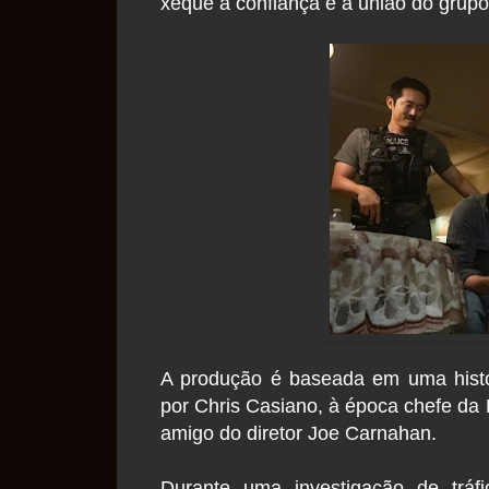
xeque a confiança e a união do grup
A produção é baseada em uma histó
por Chris Casiano, à época chefe da
amigo do diretor Joe Carnahan.
Durante uma investigação de tráf