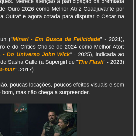
ques. Merece atenção a participação da premiada
 de Ouro 2026 como Melhor Atriz Coadjuvante por
 Outra" e agora cotada para disputar o Oscar na
un ("
Minari - Em Busca da Felicidade
" - 2021),
o e do Critics Choise de 2024 como Melhor Ator;
a - Do Universo John Wick
" - 2025), indicada ao
de Sasha Calle (a Supergirl de "
The Flash
" - 2023)
ra-mar
" -2017).
ão, poucas locações, poucos efeitos visuais e sem
to bom, mas não chega a surpreender.