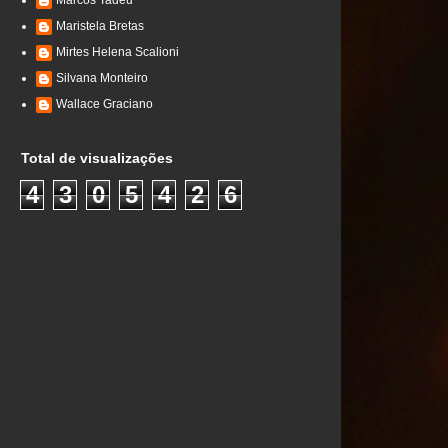
Marcos Tadeu
Maristela Bretas
Mirtes Helena Scalioni
Silvana Monteiro
Wallace Graciano
Total de visualizações
4
3
0
5
4
2
6