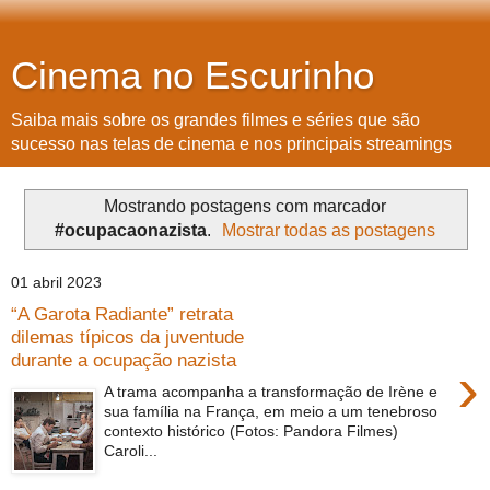
Cinema no Escurinho
Saiba mais sobre os grandes filmes e séries que são
sucesso nas telas de cinema e nos principais streamings
Mostrando postagens com marcador
#ocupacaonazista
.
Mostrar todas as postagens
01 abril 2023
“A Garota Radiante” retrata
dilemas típicos da juventude
durante a ocupação nazista
›
A trama acompanha a transformação de Irène e
sua família na França, em meio a um tenebroso
contexto histórico (Fotos: Pandora Filmes)
Caroli...