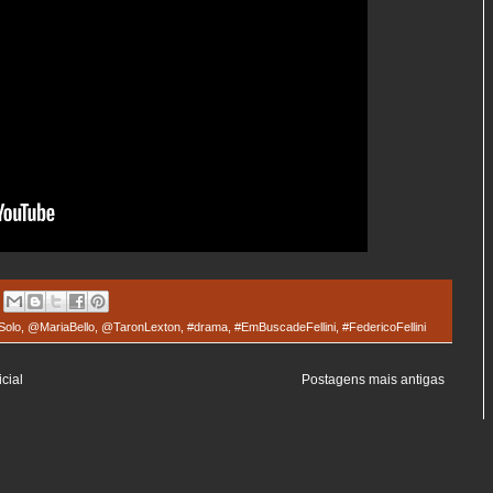
Solo
,
@MariaBello
,
@TaronLexton
,
#drama
,
#EmBuscadeFellini
,
#FedericoFellini
cial
Postagens mais antigas