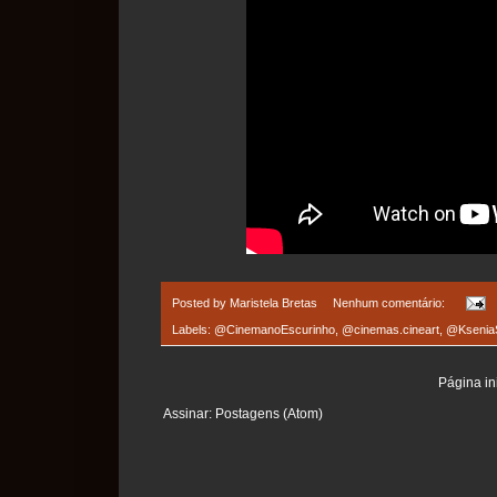
Posted by
Maristela Bretas
Nenhum comentário:
Labels:
@CinemanoEscurinho
,
@cinemas.cineart
,
@Ksenia
Página ini
Assinar:
Postagens (Atom)