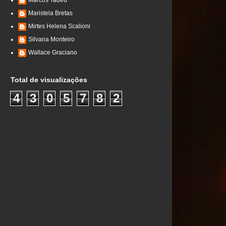
Marcos Tadeu
Maristela Bretas
Mirtes Helena Scalioni
Silvana Monteiro
Wallace Graciano
Total de visualizações
4
3
0
5
7
8
2