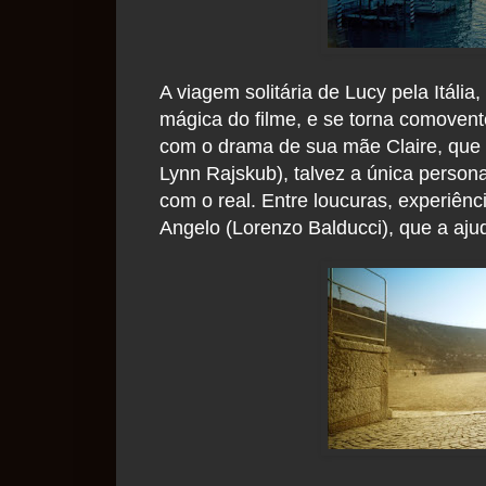
A viagem solitária de Lucy pela Itál
mágica do filme, e se torna comovente
com o drama de sua mãe Claire, que 
Lynn Rajskub), talvez a única perso
com o real. Entre loucuras, experiên
Angelo (Lorenzo Balducci), que a ajud