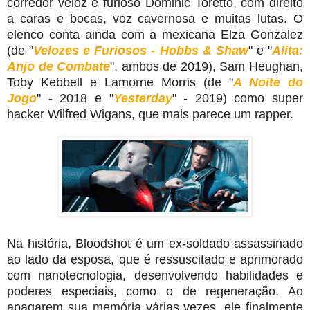
corredor veloz e furioso Dominic Toretto, com direito
a caras e bocas, voz cavernosa e muitas lutas. O
elenco conta ainda com a mexicana Elza Gonzalez
(de "
Velozes e Furiosos - Hobbs & Shaw
" e "
Alita:
Anjo de Combate
", ambos de 2019), Sam Heughan,
Toby Kebbell e Lamorne Morris (de "
A Noite do
Jogo
" - 2018 e "
Yesterday
"
- 2019) como super
hacker Wilfred Wigans, que mais parece um rapper.
Na história, Bloodshot é um ex-soldado assassinado
ao lado da esposa, que é ressuscitado e aprimorado
com nanotecnologia, desenvolvendo habilidades e
poderes especiais, como o de regeneração. Ao
apagarem sua memória várias vezes, ele finalmente