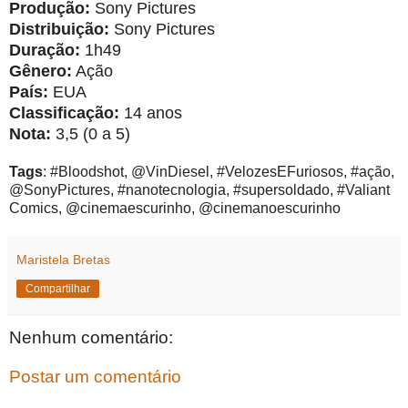
Produção:
Sony Pictures
Distribuição:
Sony Pictures
Duração:
1h49
Gênero:
Ação
País:
EUA
Classificação:
14 anos
Nota:
3,5 (0 a 5)
Tags
: #Bloodshot, @VinDiesel, #VelozesEFuriosos, #ação,
@SonyPictures, #nanotecnologia, #supersoldado, #Valiant
Comics, @cinemaescurinho, @cinemanoescurinho
Maristela Bretas
Compartilhar
Nenhum comentário:
Postar um comentário