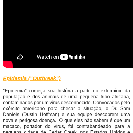
Epidemia ("Outbreak")
"Epidemia" começa sua história a partir do extermínio da
população e dos animais de uma pequena tribo africana,
contaminados por um vírus desconhecido. Convocados pelo
exército americano para checar a situação, o Dr. Sam
Daniels (Dustin Hoffman) e sua equipe descobrem uma
nova e perigosa doença. O que eles não sabem é que um
macaco, portador do vírus, foi contrabandeado para a
pequena cidade de Cedar Creek, nos Estados Unidos e