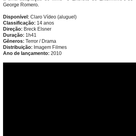
George Romero.
Disponível:
Claro Vídeo (aluguel)
Classificação:
14 anos
Direção:
Breck Elsner
Duração:
1h41
Gêneros:
Terror / Drama
Distribuição:
Imagem Filmes
Ano de lançamento:
2010