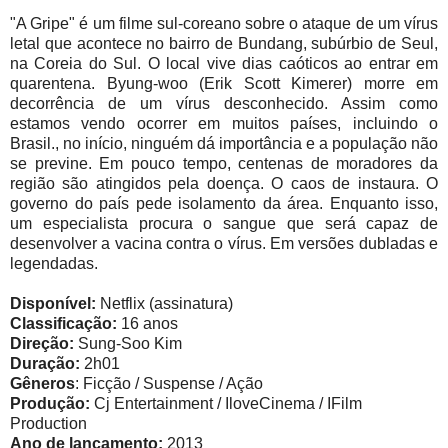
"A Gripe" é um filme sul-coreano sobre o ataque de um vírus
letal que acontece no bairro de Bundang, subúrbio de Seul,
na Coreia do Sul. O local vive dias caóticos ao entrar em
quarentena. Byung-woo (Erik Scott Kimerer) morre em
decorrência de um vírus desconhecido. Assim como
estamos vendo ocorrer em muitos países, incluindo o
Brasil., no início, ninguém dá importância e a população não
se previne. Em pouco tempo, centenas de moradores da
região são atingidos pela doença. O caos de instaura. O
governo do país pede isolamento da área. Enquanto isso,
um especialista procura o sangue que será capaz de
desenvolver a vacina contra o vírus. Em versões dubladas e
legendadas.
Disponível:
Netflix (assinatura)
Classificação:
16 anos
Direção:
Sung-Soo Kim
Duração:
2h01
Gêneros
: Ficção / Suspense / Ação
Produção:
Cj Entertainment / IloveCinema / IFilm
Production
Ano de lançamento:
2013