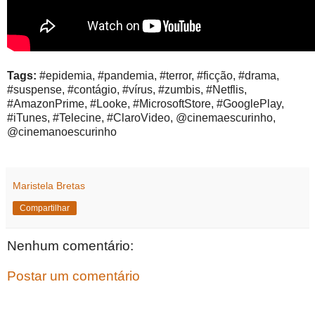
Tags:
#epidemia, #pandemia, #terror, #ficção, #drama,
#suspense, #contágio, #vírus, #zumbis, #Netflis,
#AmazonPrime, #Looke, #MicrosoftStore, #GooglePlay,
#iTunes, #Telecine, #ClaroVideo, @cinemaescurinho,
@cinemanoescurinho
Maristela Bretas
Compartilhar
Nenhum comentário:
Postar um comentário