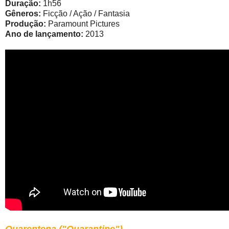
Duração:
1h56
Gêneros:
Ficção / Ação / Fantasia
Produção:
Paramount Pictures
Ano de lançamento:
2013
Quarentena ("Quarantine")