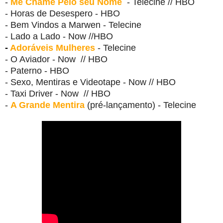
-
Me Chame Pelo seu Nome
- Telecine // HBO
- Horas de Desespero - HBO
- Bem Vindos a Marwen - Telecine
- Lado a Lado - Now //HBO
-
Adoráveis Mulheres
- Telecine
- O Aviador - Now // HBO
- Paterno - HBO
- Sexo, Mentiras e Videotape - Now // HBO
- Taxi Driver - Now // HBO
-
A Grande Mentira
(pré-lançamento) - Telecine