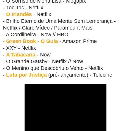
- O Sorriso de Mona Lisa - Megapix
- Toc Toc - Netflix
-
O Irlandês
- Netflix
- Brilho Eterno de Uma Mente Sem Lembrança -
Netflix / Claro Vídeo / Paramount Mais
- A Cordilheira - Now // HBO
-
Green Book
- O Guia
- Amazon Prime
- XXY - Netflix
-
A Tabacaria
- Now
- O Grande Gatsby - Netflix // Now
- O Menino que Descobriu o Vento - Netflix
-
Luta por Justiça
(pré-lançamento) - Telecine