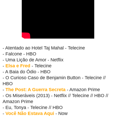
- Atentado ao Hotel Taj Mahal - Telecine
- Falcone - HBO
- Uma Lição de Amor - Netflix
-
Elsa e Fred
- Telecine
- A Baia do Ódio - HBO
- O Curioso Caso de Benjamin Button - Telecine //
HBO
-
The Post: A Guerra Secreta
- Amazon Prime
- Os Miseráveis (2013) - Netflix // Telecine // HBO //
Amazon Prime
- Eu, Tonya - Telecine // HBO
-
Você Não Estava Aqui
- Now