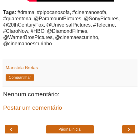
Tags:
#drama, #pipocanosofa, #cinemanosofa,
#quarentena, @ParamountPictures, @SonyPictures,
@20thCenturyFox, @UniversalPictures, #Telecine,
#ClaroNow, #HBO, @DiamondFilmes,
@WarnerBrosPictures, @cinemaescurinho,
@cinemanoescurinho
Maristela Bretas
Compartilhar
Nenhum comentário:
Postar um comentário
‹
›
Página inicial