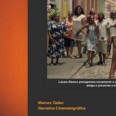
Lázaro Ramos protagoniza novamente o 
amiga e preservar a t
Marcos Tadeu
Narrativa Cinematográfica