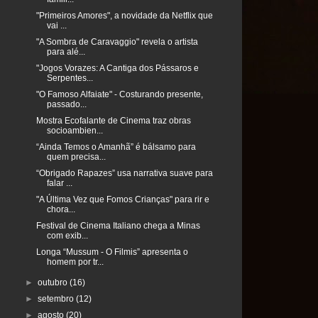
"Primeiros Amores", a novidade da Netflix que
vai ...
"A Sombra de Caravaggio" revela o artista
para alé...
"Jogos Vorazes: A Cantiga dos Pássaros e
Serpentes...
"O Famoso Alfaiate" - Costurando presente,
passado...
Mostra Ecofalante de Cinema traz obras
socioambien...
“Ainda Temos o Amanhã” é bálsamo para
quem precisa...
“Obrigado Rapazes” usa narrativa suave para
falar ...
"A Última Vez que Fomos Crianças" para rir e
chora...
Festival de Cinema Italiano chega a Minas
com exib...
Longa “Mussum - O Filmis” apresenta o
homem por tr...
►
outubro
(16)
►
setembro
(12)
►
agosto
(20)