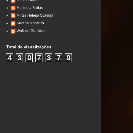
Marcos Tadeu
Maristela Bretas
Mirtes Helena Scalioni
Silvana Monteiro
Wallace Graciano
Total de visualizações
4
3
0
7
3
7
9