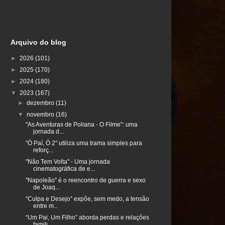
Arquivo do blog
►
2026
(101)
►
2025
(170)
►
2024
(180)
▼
2023
(167)
►
dezembro
(11)
▼
novembro
(16)
"As Aventuras de Poliana - O Filme": uma
jornada d...
"Ó Paí, Ó 2" utiliza uma trama simples para
reforç...
"Não Tem Volta" - Uma jornada
cinematográfica de e...
"Napoleão" é o reencontro de guerra e sexo
de Joaq...
“Culpa e Desejo” expõe, sem medo, a tensão
entre m...
“Um Pai, Um Filho” aborda perdas e relações
famili...