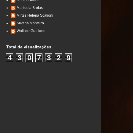
Marcos Tadeu
Maristela Bretas
Mirtes Helena Scalioni
Silvana Monteiro
Wallace Graciano
Total de visualizações
4
3
0
7
3
2
9