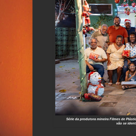
Série da produtora mineira Filmes de Plást
vão se ident