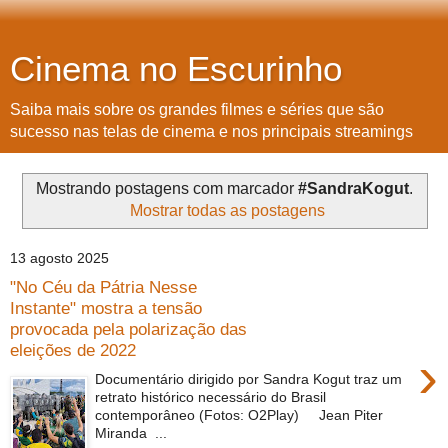
Cinema no Escurinho
Saiba mais sobre os grandes filmes e séries que são
sucesso nas telas de cinema e nos principais streamings
Mostrando postagens com marcador
#SandraKogut
.
Mostrar todas as postagens
13 agosto 2025
"No Céu da Pátria Nesse
Instante" mostra a tensão
provocada pela polarização das
eleições de 2022
›
Documentário dirigido por Sandra Kogut traz um
retrato histórico necessário do Brasil
contemporâneo (Fotos: O2Play) Jean Piter
Miranda ...