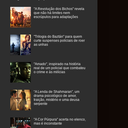
"A Revolução dos Bichos" revela
que não há limites nem
escrúpulos para adaptações
"Trilogia do Baztán" para quem
curte suspenses policiais de roer
as unhas
"Amado", inspirado na história
real de um policial que combateu
o crime e às milícias
“A Lenda de Shahmaran”, um
drama psicológico de amor,
traição, mistério e uma deusa
serpente
"A Cor Púrpura" acerta no elenco,
mas é inconstante