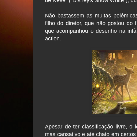
de Neve" ("Disney's Snow White"), que
Não bastassem as muitas polêmicas
filho do diretor, que não gostou do 
que acompanhou o desenho na infân
action.
Apesar de ter classificação livre, 
mas cansativo e até chato em certo