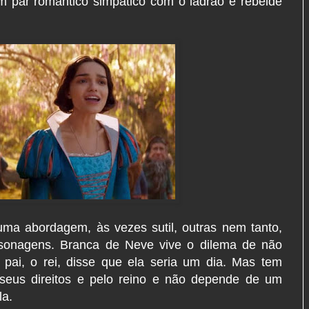
m par romântico simpático com o ladrão e rebelde
 uma abordagem, às vezes sutil, outras nem tanto,
sonagens. Branca de Neve vive o dilema de não
 pai, o rei, disse que ela seria um dia. Mas tem
seus direitos e pelo reino e não depende de um
la.