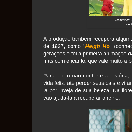
Desenho" B
de 1
A produção também recupera alguma
de 1937, como "
Heigh Ho
" (conhe
gerações e foi a primeira animação 
mas com encanto, que vale muito a pe
Para quem não conhece a história,
vida feliz, até perder seus pais e v
la por inveja de sua beleza. Na fl
vão ajudá-la a recuperar o reino.