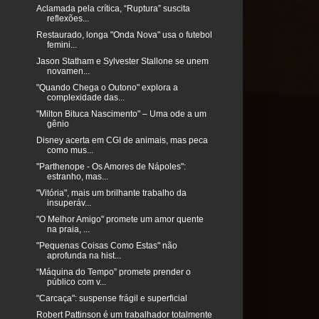
Aclamada pela crítica, “Ruptura” suscita
reflexões...
Restaurado, longa "Onda Nova" usa o futebol
femini...
Jason Statham e Sylvester Stallone se unem
novamen...
"Quando Chega o Outono" explora a
complexidade das...
"Milton Bituca Nascimento" – Uma ode a um
gênio
Disney acerta em CGI de animais, mas peca
como mus...
"Parthenope - Os Amores de Nápoles":
estranho, mas...
"Vitória", mais um brilhante trabalho da
insuperáv...
"O Melhor Amigo" promete um amor quente
na praia, ...
"Pequenas Coisas Como Estas" não
aprofunda na hist...
“Máquina do Tempo” promete prender o
público com v...
"Carcaça": suspense frágil e superficial
Robert Pattinson é um trabalhador totalmente