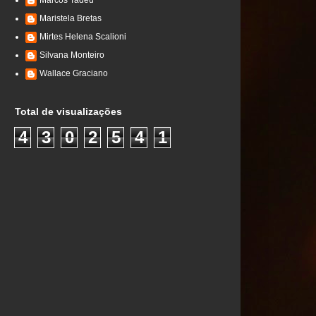
Marcos Tadeu
Maristela Bretas
Mirtes Helena Scalioni
Silvana Monteiro
Wallace Graciano
Total de visualizações
4
3
0
2
5
4
1