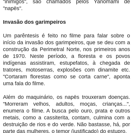
"inimigos", são chamados pelos Yanomami de
"napës".
Invasão dos garimpeiros
Um parêntesis é feito no filme para falar sobre o
início da invasão dos garimpeiros, que se deu com a
construção da Perimetral Norte, nos primeiros anos
de 1970. Neste período, a floresta e os povos
indígenas assistiram, estupefatos, à chegada de
tratores, motoserras, explosões com dinamite etc.
"Cortaram florestas como se corta carne", aponta
uma fala do filme.
Além do maquinário, os napës trouxeram doenças.
"Morreram velhos, adultos, moças, crianças...",
enumera o filme. A busca pelo ouro, prata e outros
metais, como a cassiterita, contam, culmina com a
destruição de rios e do verde. Não bastasse, há, por
parte das mulheres, o temor (justificado) do estupro.