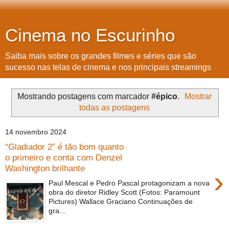
Cinema no Escurinho
Saiba mais sobre os grandes filmes e séries que são
sucesso nas telas de cinema e nos principais streamings
Mostrando postagens com marcador
#épico
.
Mostrar
todas as postagens
14 novembro 2024
“Gladiador 2” é tão bom quanto
o primeiro e conta com Denzel
Washington brilhante
›
Paul Mescal e Pedro Pascal protagonizam a nova
obra do diretor Ridley Scott (Fotos: Paramount
Pictures) Wallace Graciano Continuações de
gra...