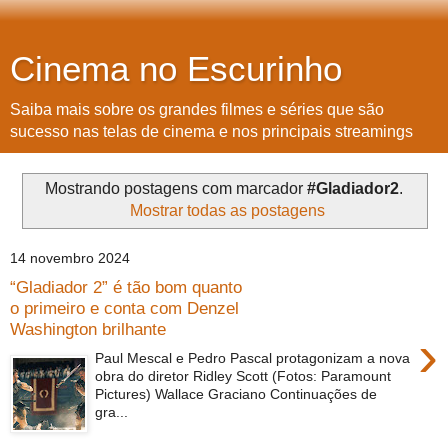
Cinema no Escurinho
Saiba mais sobre os grandes filmes e séries que são
sucesso nas telas de cinema e nos principais streamings
Mostrando postagens com marcador
#Gladiador2
.
Mostrar todas as postagens
14 novembro 2024
“Gladiador 2” é tão bom quanto
o primeiro e conta com Denzel
Washington brilhante
›
Paul Mescal e Pedro Pascal protagonizam a nova
obra do diretor Ridley Scott (Fotos: Paramount
Pictures) Wallace Graciano Continuações de
gra...