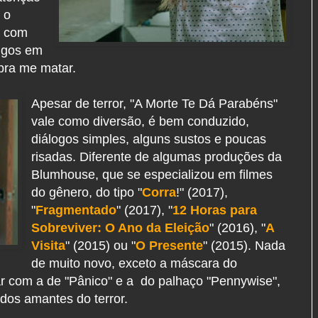
 o
o com
migos em
 pra me matar.
Apesar de terror, "A Morte Te Dá Parabéns"
vale como diversão, é bem conduzido,
diálogos simples, alguns sustos e poucas
risadas. Diferente de algumas produções da
Blumhouse, que se especializou em filmes
do gênero, do tipo "
Corra
!" (2017),
"
Fragmentado
" (2017), "
12 Horas para
Sobreviver: O Ano da Eleição
" (2016), "
A
Visita
" (2015) ou "
O Presente
" (2015). Nada
de muito novo, exceto a máscara do
ar com a de "Pânico" e a do palhaço "Pennywise",
 dos amantes do terror.