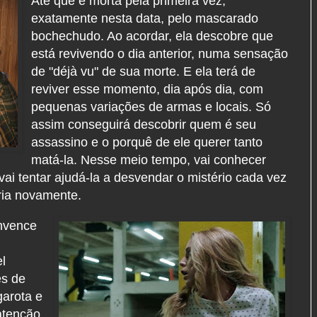
Até que é morta pela primeira vez,
exatamente nesta data, pelo mascarado
bochechudo. Ao acordar, ela descobre que
está revivendo o dia anterior, numa sensação
de "déjà vu" de sua morte. E ela terá de
reviver esse momento, dia após dia, com
pequenas variações de armas e locais. Só
assim conseguirá descobrir quem é seu
assassino e o porquê de ele querer tanto
matá-la. Nesse meio tempo, vai conhecer
 vai tentar ajudá-la a desvendar o mistério cada vez
ória novamente.
onvence
l
es de
arota e
atenção