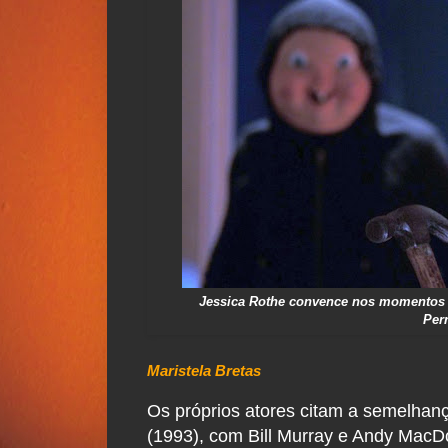
Jessica Rothe convence nos momentos e
Perr
Maristela Bretas
Os próprios atores citam a semelhan
(1993), com Bill Murray e Andy MacDo