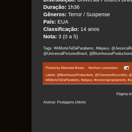
Duração:
1h36
Gêneros:
Terror / Suspense
País:
EUA
Classificação:
14 anos
Nota:
3 (0 a 5)
Tags: #AMorteTeDaParabens, #dejavu, @JessicaRoth
@UniversalPicturesBrasil, @BlumhouseProductio
Posted by
Maristela Bretas
Nenhum comentário:
Labels:
@BlumhouseProductions
,
@CinemanoEscurinho
,
@c
#AMorteTeDaParabens
,
#dejavu
,
#reviverapropriamorte
,
#s
Página ini
Assinar:
Postagens (Atom)