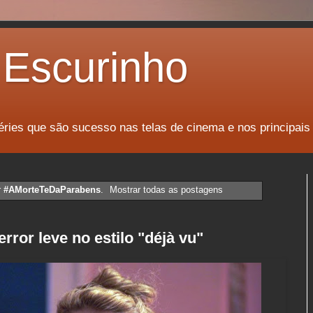
Escurinho
éries que são sucesso nas telas de cinema e nos principais
r
#AMorteTeDaParabens
.
Mostrar todas as postagens
rror leve no estilo "déjà vu"