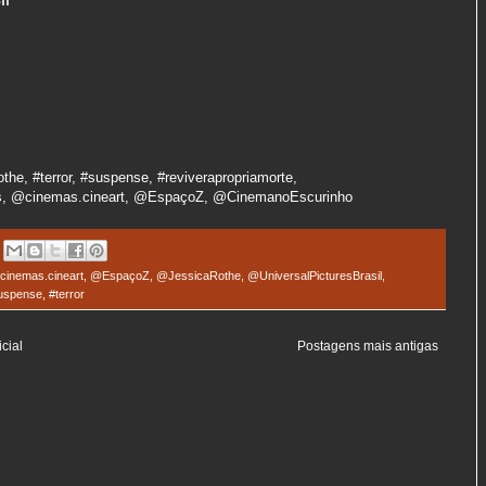
e, #terror, #suspense, #reviverapropriamorte,
ns, @cinemas.cineart, @EspaçoZ, @CinemanoEscurinho
inemas.cineart
,
@EspaçoZ
,
@JessicaRothe
,
@UniversalPicturesBrasil
,
uspense
,
#terror
cial
Postagens mais antigas