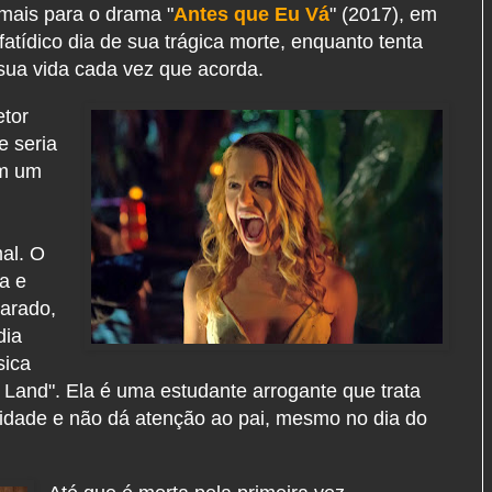
mais para o drama "
Antes que Eu Vá
" (2017), em
atídico dia de sua trágica morte, enquanto tenta
 sua vida cada vez que acorda.
etor
e seria
em um
mal. O
a e
arado,
dia
sica
 Land". Ela é uma estudante arrogante que trata
nidade e não dá atenção ao pai, mesmo no dia do