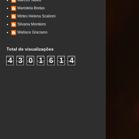
Marcos Tadeu
Maristela Bretas
Mirtes Helena Scalioni
Silvana Monteiro
Wallace Graciano
Total de visualizações
4
3
0
1
6
1
4