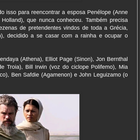
udo isso para reencontrar a esposa Penélope (Anne
 Holland), que nunca conheceu. Também precisa
dezenas de pretendentes vindos de toda a Grécia,
on), decidido a se casar com a rainha e ocupar o
ndaya (Athena), Elliot Page (Sinon), Jon Bernthal
 Troia), Bill Irwin (voz do ciclope Polifemo), Mia
loco), Ben Safdie (Agamenon) e John Leguizamo (o