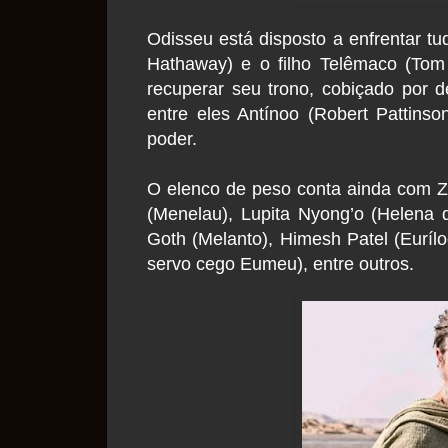
Odisseu está disposto a enfrentar t
Hathaway) e o filho Telêmaco (Tom
recuperar seu trono, cobiçado por 
entre eles Antínoo (Robert Pattins
poder.
O elenco de peso conta ainda com Ze
(Menelau), Lupita Nyong’o (Helena de
Goth (Melanto), Himesh Patel (Eurí
servo cego Eumeu), entre outros.