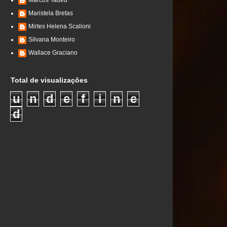
Marcos Tadeu
Maristela Bretas
Mirtes Helena Scalioni
Silvana Monteiro
Wallace Graciano
Total de visualizações
u
n
d
e
f
i
n
e
d