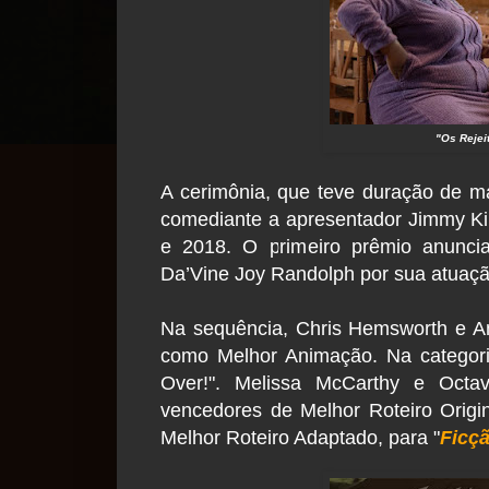
"Os Rejei
A cerimônia, que teve duração de ma
comediante a apresentador Jimmy K
e 2018. O primeiro prêmio anuncia
Da’Vine Joy Randolph por sua atuaç
Na sequência, Chris Hemsworth e An
como Melhor Animação. Na categori
Over!". Melissa McCarthy e Octa
vencedores de Melhor Roteiro Origin
Melhor Roteiro Adaptado, para "
Ficç