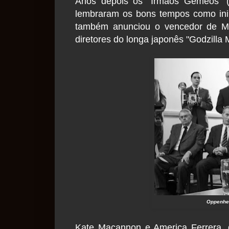
Anos depois os "Irmãos Gêmeos" (
lembraram os bons tempos como ini
também anunciou o vencedor de Mel
diretores do longa japonês "Godzilla
Oppenhei
Kate Macannon e America Ferrera, 