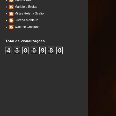
Marcos Tadeu
Maristela Bretas
Mirtes Helena Scalioni
Silvana Monteiro
Wallace Graciano
Total de visualizações
4
3
0
0
9
8
0