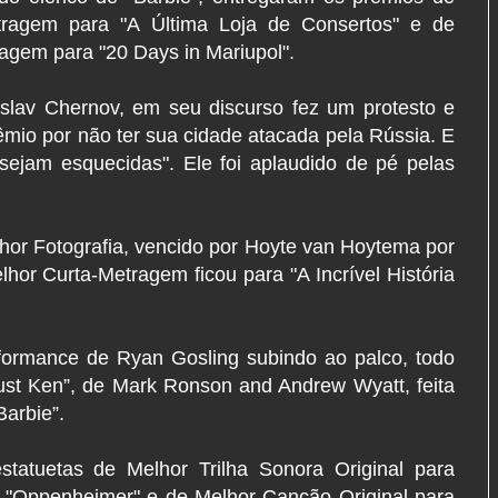
ragem para "A Última Loja de Consertos" e de
gem para "20 Days in Mariupol".
tyslav Chernov, em seu discurso fez um protesto e
rêmio por não ter sua cidade atacada pela Rússia. E
ejam esquecidas". Ele foi aplaudido de pé pelas
or Fotografia, vencido por Hoyte van Hoytema por
hor Curta-Metragem ficou para "A Incrível História
formance de Ryan Gosling subindo ao palco, todo
Just Ken”, de Mark Ronson and Andrew Wyatt, feita
Barbie”.
statuetas de Melhor Trilha Sonora Original para
 "Oppenheimer" e de Melhor Canção Original para