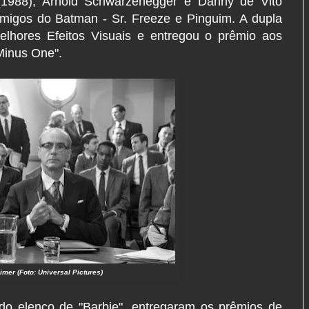
1988), Arnold Schwarzenegger e Danny de Vito
migos do Batman - Sr. Freeze e Pinguim. A dupla
hores Efeitos Visuais e entregou o prêmio aos
 Minus One".
mer (Foto: Universal Pictures)
do elenco de "Barbie", entregaram os prêmios de