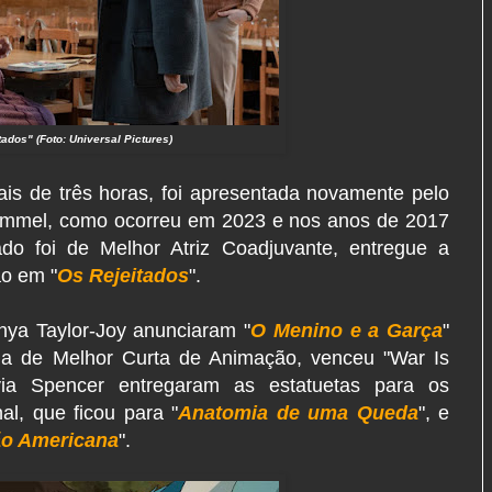
tados" (Foto: Universal Pictures)
is de três horas, foi apresentada novamente pelo
immel, como ocorreu em 2023 e nos anos de 2017
do foi de Melhor Atriz Coadjuvante, entregue a
ão em "
Os Rejeitados
".
ya Taylor-Joy anunciaram "
O Menino e a Garça
"
a de Melhor Curta de Animação, venceu "War Is
via Spencer entregaram as estatuetas para os
al, que ficou para "
Anatomia de uma Queda
", e
ão Americana
".