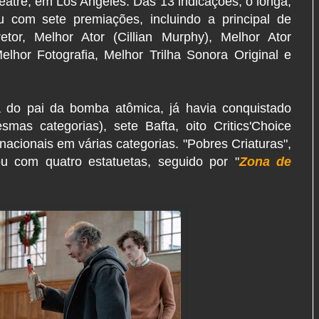
atre, em Los Angeles. Das 13 indicações, o longa,
ou com sete premiações, incluindo a principal de
tor, Melhor Ator (Cillian Murphy), Melhor Ator
lhor Fotografia, Melhor Trilha Sonora Original e
a do pai da bomba atômica, já havia conquistado
as categorias), sete Bafta, oito Critics'Choice
nacionais em várias categorias. "Pobres Criaturas",
u com quatro estatuetas, seguido por "
Zona de