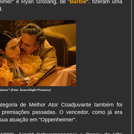
eimer" e Ryan Grosling, de "
Barbie
". fizeram uma
.
turas" (Foto: Searchlight Pictures)
tegoria de Melhor Ator Coadjuvante também foi
 premiações passadas. O vencedor, como já era
r sua atuação em "Oppenheimer".