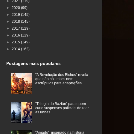
►
2021
(119)
►
2020
(99)
►
2019
(145)
►
2018
(145)
►
2017
(129)
►
2016
(129)
►
2015
(149)
►
2014
(162)
Postagens mais populares
"A Revolução dos Bichos" revela
que não há limites nem
escrúpulos para adaptações
"Trilogia do Baztán" para quem
curte suspenses policiais de roer
as unhas
"Amado", inspirado na história