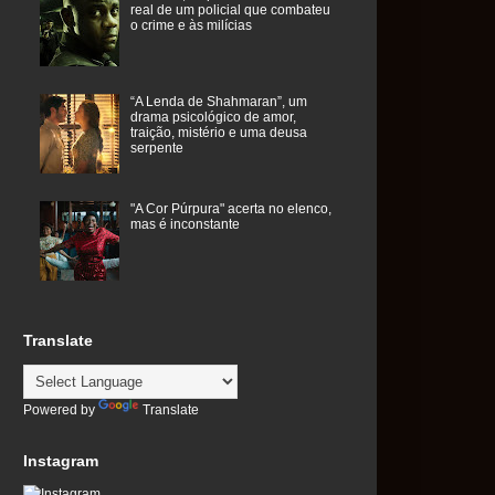
real de um policial que combateu
o crime e às milícias
“A Lenda de Shahmaran”, um
drama psicológico de amor,
traição, mistério e uma deusa
serpente
"A Cor Púrpura" acerta no elenco,
mas é inconstante
Translate
Powered by
Translate
Instagram