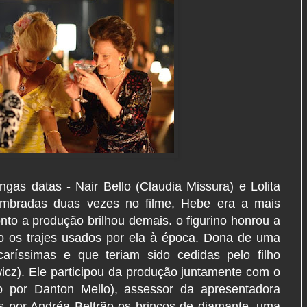
ngas datas - Nair Bello (Claudia Missura) e Lolita
lembradas duas vezes no filme, Hebe era a mais
onto a produção brilhou demais. o figurino honrou a
to os trajes usados por ela à época. Dona de uma
caríssimas e que teriam sido cedidas pelo filho
icz). Ele participou da produção juntamente com o
do por Danton Mello), assessor da apresentadora
s por Andréa Beltrão os brincos de diamante, uma