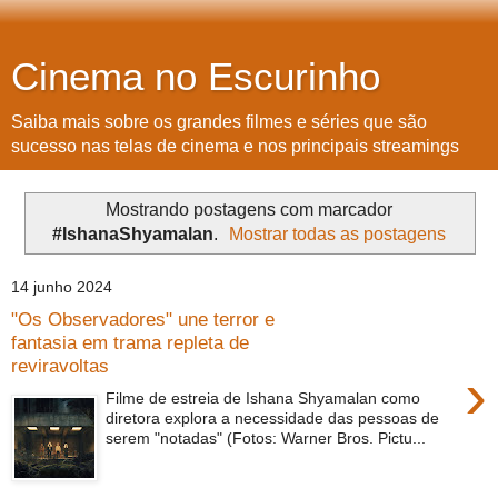
Cinema no Escurinho
Saiba mais sobre os grandes filmes e séries que são
sucesso nas telas de cinema e nos principais streamings
Mostrando postagens com marcador
#IshanaShyamalan
.
Mostrar todas as postagens
14 junho 2024
"Os Observadores" une terror e
fantasia em trama repleta de
reviravoltas
›
Filme de estreia de Ishana Shyamalan como
diretora explora a necessidade das pessoas de
serem "notadas" (Fotos: Warner Bros. Pictu...