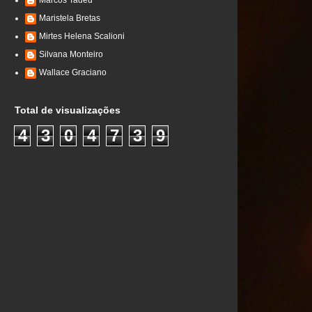
Marcos Tadeu
Maristela Bretas
Mirtes Helena Scalioni
Silvana Monteiro
Wallace Graciano
Total de visualizações
4
3
0
4
7
3
9