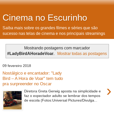
Cinema no Escurinho
Saiba mais sobre os grandes filmes e séries que são
sucesso nas telas de cinema e nos principais streamings
Mostrando postagens com marcador
#LadyBirdAHoradeVoar
.
Mostrar todas as postagens
09 fevereiro 2018
Nostálgico e encantador: "Lady
Bird – A Hora de Voar" tem tudo
pra surpreender no Oscar
›
Diretora Greta Gerwig aposta na simplicidade e
faz o expectador adulto se lembrar dos tempos
de escola (Fotos:Universal Pictures/Divulga...