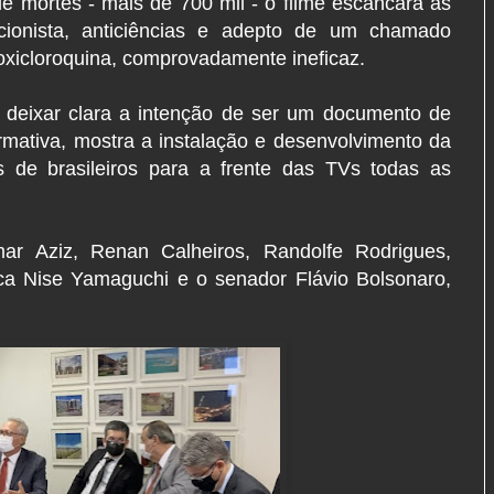
 mortes - mais de 700 mil - o filme escancara as
cionista, anticiências e adepto de um chamado
oxicloroquina, comprovadamente ineficaz.
e deixar clara a intenção de ser um documento de
formativa, mostra a instalação e desenvolvimento da
 de brasileiros para a frente das TVs todas as
ar Aziz, Renan Calheiros, Randolfe Rodrigues,
ca Nise Yamaguchi e o senador Flávio Bolsonaro,