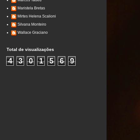
Marcos Tadeu
Maristela Bretas
Mirtes Helena Scalioni
Silvana Monteiro
Wallace Graciano
Total de visualizações
4
3
0
1
5
6
9