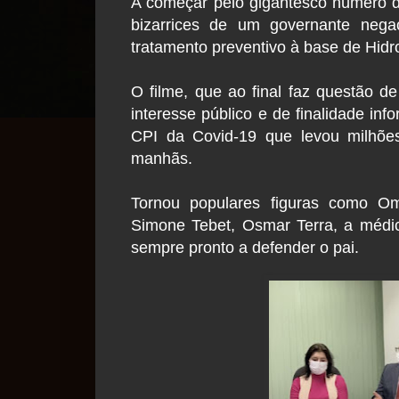
A começar pelo gigantesco número de
bizarrices de um governante nega
tratamento preventivo à base de Hidr
O filme, que ao final faz questão d
interesse público e de finalidade in
CPI da Covid-19 que levou milhões
manhãs.
Tornou populares figuras como Om
Simone Tebet, Osmar Terra, a médi
sempre pronto a defender o pai.