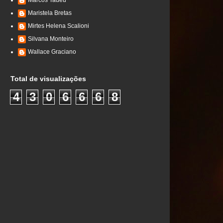
Marcos Tadeu
Maristela Bretas
Mirtes Helena Scalioni
Silvana Monteiro
Wallace Graciano
Total de visualizações
4
3
0
6
6
6
8