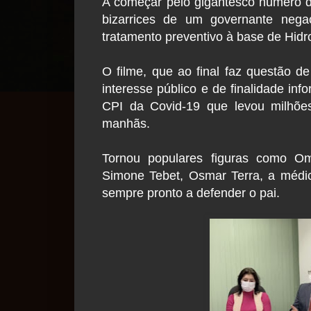
A começar pelo gigantesco número de
bizarrices de um governante nega
tratamento preventivo à base de Hidr
O filme, que ao final faz questão d
interesse público e de finalidade in
CPI da Covid-19 que levou milhões
manhãs.
Tornou populares figuras como Om
Simone Tebet, Osmar Terra, a médi
sempre pronto a defender o pai.