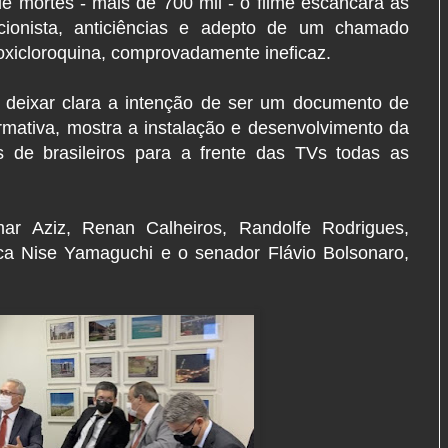
 mortes - mais de 700 mil - o filme escancara as
cionista, anticiências e adepto de um chamado
oxicloroquina, comprovadamente ineficaz.
e deixar clara a intenção de ser um documento de
formativa, mostra a instalação e desenvolvimento da
 de brasileiros para a frente das TVs todas as
ar Aziz, Renan Calheiros, Randolfe Rodrigues,
ca Nise Yamaguchi e o senador Flávio Bolsonaro,