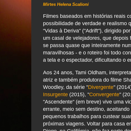
Mirtes Helena Scalioni
Filmes baseados em histórias reais c
possibilidade de verdade e realismo
"Vidas à Deriva" ("Adrift"), dirigido p
um casal de velejadores, que depois
se passa quase que inteiramente num
maravilhosas - e o roteiro foi todo c
a tela e o espectador, dificultando o
Aos 24 anos, Tami Oldham, interpret
atriz e também produtora do filme Sh
Woodley, da série "
Divergente
" (2014)
Insurgente
(2015), "
Convergente
" (20
"Ascendente" (em breve) vive uma vi
errante, meio sem destino, aceitando
pequenos trabalhos para custear sua
próximas viagens. Voltar para casa 
Diego, na Califórnia, não faz parte d