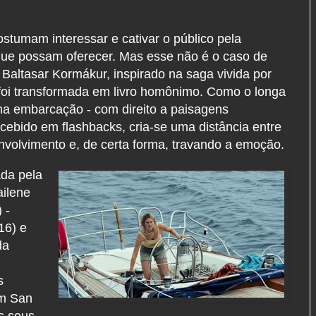
ostumam interessar e cativar o público pela
 que possam oferecer. Mas esse não é o caso de
or Baltasar Kormákur, inspirado na saga vivida por
 foi transformada em livro homônimo. Como o longa
a embarcação - com direito a paisagens
oncebido em flashbacks, cria-se uma distância entre
 envolvimento e, de certa forma, travando a emoção.
ada pela
ailene
 -
16) e
da
s
em San
os seus