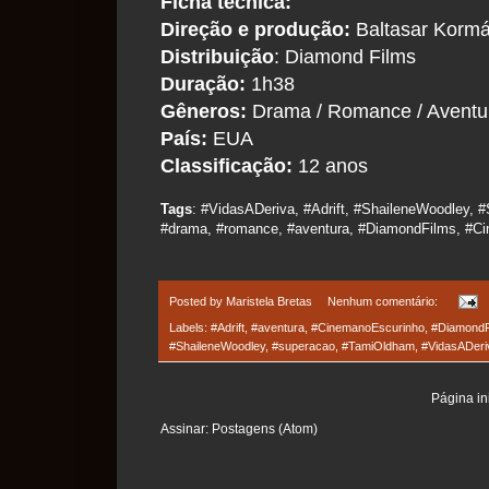
Ficha técnica:
Direção e produção:
Baltasar Kormá
Distribuição
: Diamond Films
Duração:
1h38
Gêneros:
Drama / Romance / Aventu
País:
EUA
Classificação:
12 anos
Tags
: #VidasADeriva, #Adrift, #ShaileneWoodley, #
#drama, #romance, #aventura, #DiamondFilms, #C
Posted by
Maristela Bretas
Nenhum comentário:
Labels:
#Adrift
,
#aventura
,
#CinemanoEscurinho
,
#DiamondF
#ShaileneWoodley
,
#superacao
,
#TamiOldham
,
#VidasADeri
Página ini
Assinar:
Postagens (Atom)