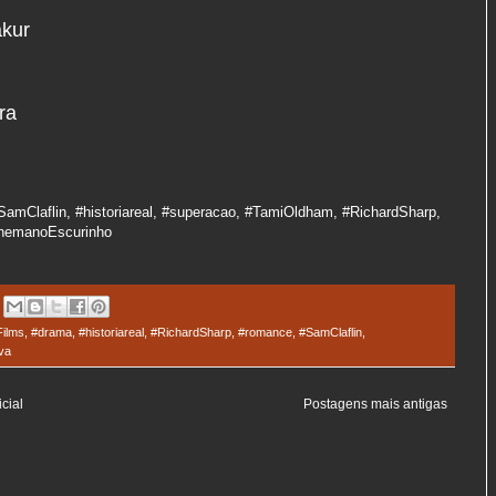
kur
ra
SamClaflin, #historiareal, #superacao, #TamiOldham, #RichardSharp,
inemanoEscurinho
ilms
,
#drama
,
#historiareal
,
#RichardSharp
,
#romance
,
#SamClaflin
,
va
cial
Postagens mais antigas