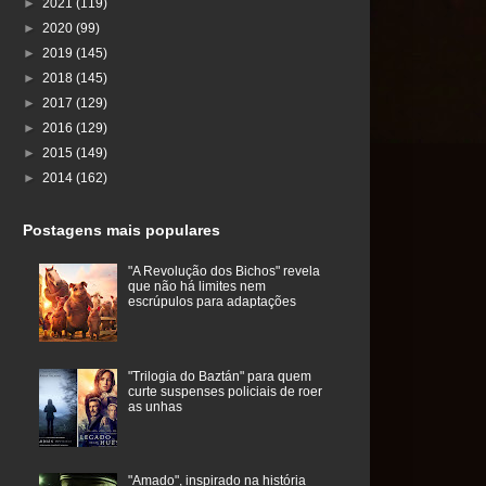
►
2021
(119)
►
2020
(99)
►
2019
(145)
►
2018
(145)
►
2017
(129)
►
2016
(129)
►
2015
(149)
►
2014
(162)
Postagens mais populares
"A Revolução dos Bichos" revela
que não há limites nem
escrúpulos para adaptações
"Trilogia do Baztán" para quem
curte suspenses policiais de roer
as unhas
"Amado", inspirado na história