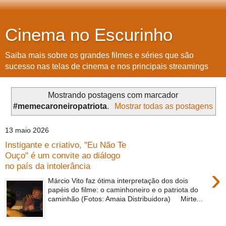
Cinema no Escurinho
Saiba mais sobre os grandes filmes e séries que são
sucesso nas telas de cinema e nos principais streamings
Mostrando postagens com marcador
#memecaroneiropatriota
.
Mostrar todas as postagens
13 maio 2026
Instigante e criativo, "Eu Não Te
Ouço" é um convite ao diálogo
no país da intolerância
›
Márcio Vito faz ótima interpretação dos dois
papéis do filme: o caminhoneiro e o patriota do
caminhão (Fotos: Amaia Distribuidora) Mirte...