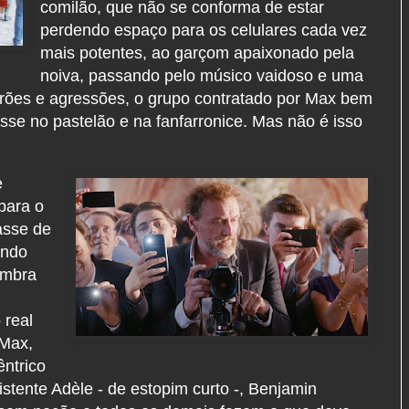
comilão, que não se conforma de estar
perdendo espaço para os celulares cada vez
mais potentes, ao garçom apaixonado pela
noiva, passando pelo músico vaidoso e uma
vrões e agressões, o grupo contratado por Max bem
sse no pastelão e na fanfarronice. Mas não é isso
e
para o
asse de
ando
embra
 real
 Max,
ntrico
stente Adèle - de estopim curto -, Benjamin