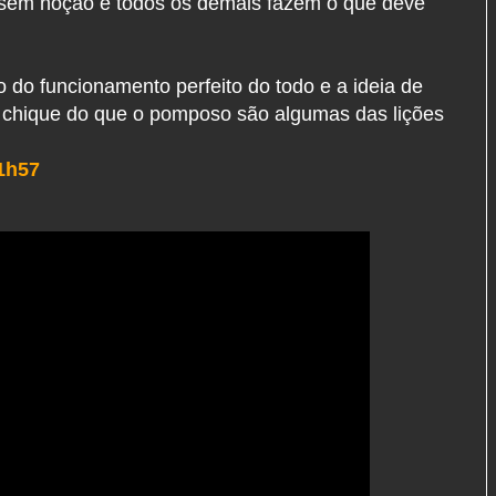
 sem noção e todos os demais fazem o que deve
 do funcionamento perfeito do todo e a ideia de
e chique do que o pomposo são algumas das lições
1h57