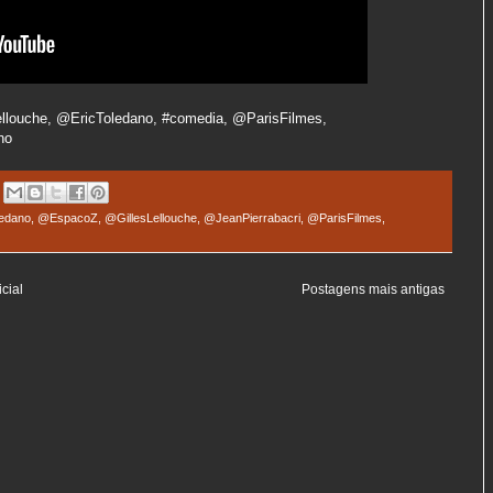
llouche, @EricToledano, #comedia, @ParisFilmes,
ho
edano
,
@EspacoZ
,
@GillesLellouche
,
@JeanPierrabacri
,
@ParisFilmes
,
cial
Postagens mais antigas