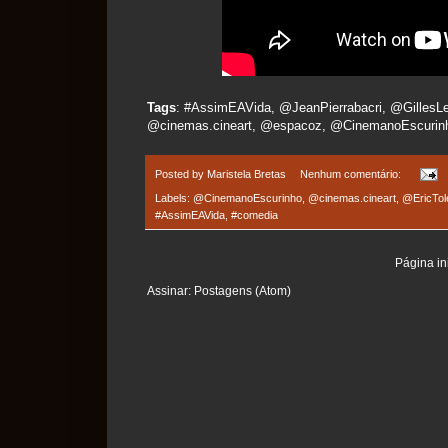
Tags
: #AssimEAVida, @JeanPierrabacri, @GillesLe
@cinemas.cineart, @espacoz, @CinemanoEscurin
Posted by
Maristela Bretas
Nenhum comentário:
Labels:
@CinemanoEscurinho
,
@cinemas.cineart
,
@EricTol
#AssimEAVida
,
#comedia
Página ini
Assinar:
Postagens (Atom)