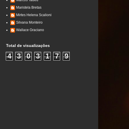
Marcos Tadeu
Maristela Bretas
Mirtes Helena Scalioni
Silvana Monteiro
Wallace Graciano
Total de visualizações
4
3
0
3
1
7
9