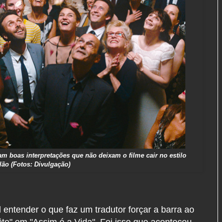
am boas interpretações que não deixam o filme cair no estilo
lão (Fotos: Divulgação)
il entender o que faz um tradutor forçar a barra ao
ête" em "Assim é a Vida". Foi isso que aconteceu