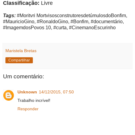
Classificação:
Livre
Tags:
#Moritvri MortvisosconstrutoresdetúmulosdoBonfim,
#MauricioGino, #RonaldoGino, #Bonfim, #documentário,
#ImagemdosPovos 10, #curta, #CinemanoEscurinho
Maristela Bretas
Compartilhar
Um comentário:
Unknown
14/12/2015, 07:50
Trabalho incrível!
Responder