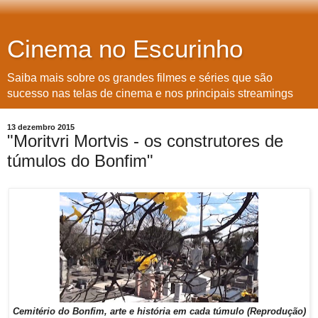
Cinema no Escurinho
Saiba mais sobre os grandes filmes e séries que são
sucesso nas telas de cinema e nos principais streamings
13 dezembro 2015
"Moritvri Mortvis - os construtores de
túmulos do Bonfim"
Cemitério do Bonfim, arte e história em cada túmulo (Reprodução)