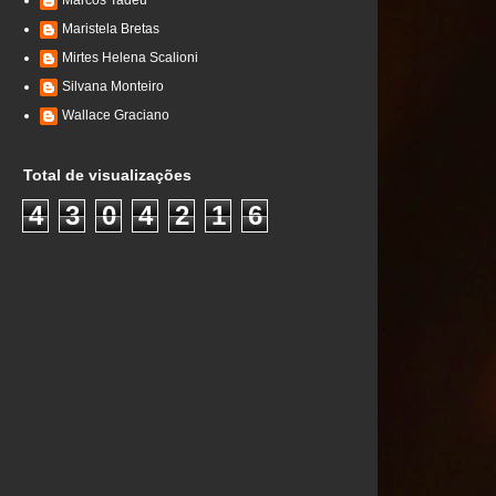
Marcos Tadeu
Maristela Bretas
Mirtes Helena Scalioni
Silvana Monteiro
Wallace Graciano
Total de visualizações
4
3
0
4
2
1
6