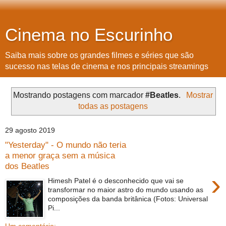
Cinema no Escurinho
Saiba mais sobre os grandes filmes e séries que são
sucesso nas telas de cinema e nos principais streamings
Mostrando postagens com marcador
#Beatles
.
Mostrar
todas as postagens
29 agosto 2019
"Yesterday" - O mundo não teria
a menor graça sem a música
dos Beatles
›
Himesh Patel é o desconhecido que vai se
transformar no maior astro do mundo usando as
composições da banda britânica (Fotos: Universal
Pi...
Um comentário: