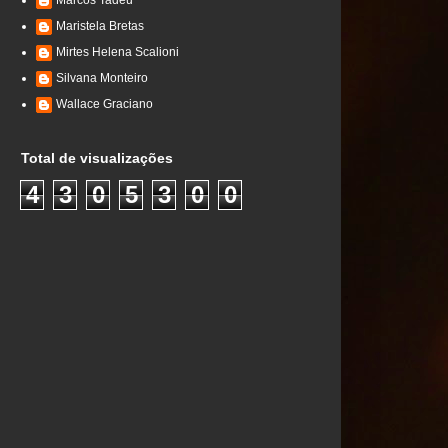
Marcos Tadeu
Maristela Bretas
Mirtes Helena Scalioni
Silvana Monteiro
Wallace Graciano
Total de visualizações
4
3
0
5
3
0
0