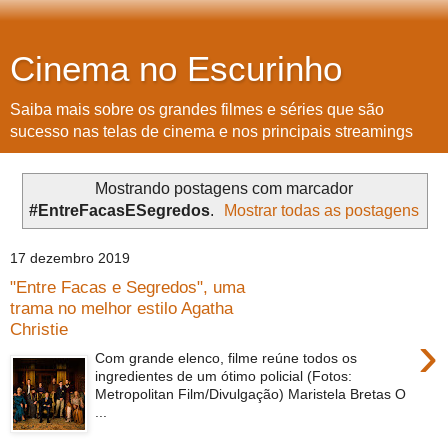
Cinema no Escurinho
Saiba mais sobre os grandes filmes e séries que são
sucesso nas telas de cinema e nos principais streamings
Mostrando postagens com marcador
#EntreFacasESegredos
.
Mostrar todas as postagens
17 dezembro 2019
"Entre Facas e Segredos", uma
trama no melhor estilo Agatha
Christie
›
Com grande elenco, filme reúne todos os
ingredientes de um ótimo policial (Fotos:
Metropolitan Film/Divulgação) Maristela Bretas O
...