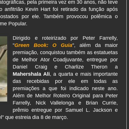
ográficas, pela primeira vez em 30 anos, não teve
anfitrião Kevin Hart foi retirado da função após
postados por ele. Também provocou polêmica o
lme Popular.
Dirigido e roteirizado por Peter Farrelly,
"
Green Book: O Guia
", além da maior
premiação, conquistou também as estatuetas
de Melhor Ator Coadjuvante, entregue por
Daniel Craig e Charlize Theron a
Mahershala Ali
, a quarta e mais importante
das recebidas por ele em todas as
premiações a que foi indicado neste ano.
Além de Melhor Roteiro Original para Peter
Farrelly, Nick Vallelonga e Brian Currie,
prêmio entregue por Samuel L. Jackson e
l" que estreia dia 8 de março.