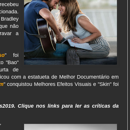
 recebeu
ionada.
Bradley
que não
ravar a
so
" foi
to "Bao"
urta de
ficou com a estatueta de Melhor Documentário em
em
" conquistou Melhores Efeitos Visuais e "Skin" foi
019. Clique nos links para ler as críticas da
"