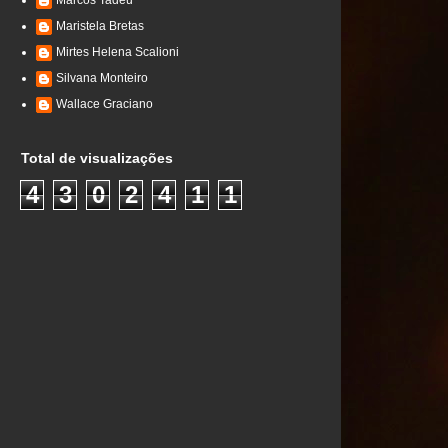
Marcos Tadeu
Maristela Bretas
Mirtes Helena Scalioni
Silvana Monteiro
Wallace Graciano
Total de visualizações
4
3
0
2
4
1
1