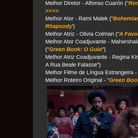
Melhor Diretor - Alfonso Cuarón ("
Ro
>>>>
Melhor Ator - Rami Malek ("
Bohemia
Rhapsody
')
Melhor Atriz - Olivia Colman ("
A Favor
Melhor Ator Coadjuvante - Mahershala
("
Green Book: O Guia
")
Melhor Atriz Coadjuvante - Regina Ki
A Rua Beale Falasse")
Melhor Filme de Língua Estrangeira - 
Melhor Roteiro Original - "
Green Boo