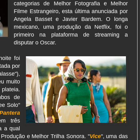
categorias de Melhor Fotografia e Melhor
Filme Estrangeiro, esta última anunciada por
Angela Basset e Javier Bardem. O longa
mexicano, uma produção da Netflix, foi o
primeiro na plataforma de streaming a
disputar o Oscar.
oite foi
tada por
asse"),
eu muito
lateia.
mbos de
ee Solo"
Pantera
em três
a a qual
 Produção e Melhor Trilha Sonora. "
Vice
", uma das