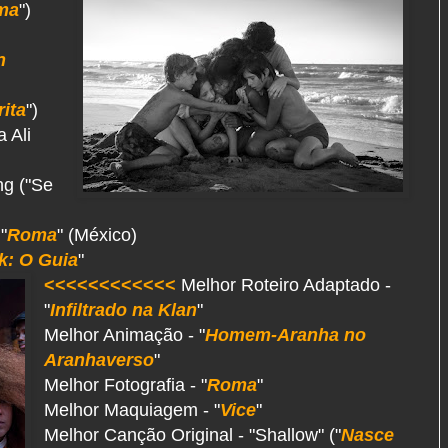
ma
")
n
ita
")
 Ali
ng ("Se
"
Roma
" (México)
k: O Guia
"
<<<<<<<<<<<<
Melhor Roteiro Adaptado -
"
Infiltrado na Klan
"
Melhor Animação - "
Homem-Aranha no
Aranhaverso
"
Melhor Fotografia - "
Roma
"
Melhor Maquiagem - "
Vice
"
Melhor Canção Original - "Shallow" ("
Nasce