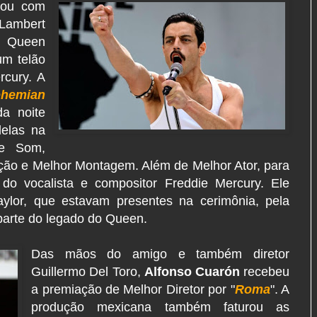
çou com
Lambert
o Queen
um telão
rcury. A
hemian
da noite
delas na
de Som,
ão e Melhor Montagem. Além de Melhor Ator, para
do vocalista e compositor Freddie Mercury. Ele
lor, que estavam presentes na cerimônia, pela
parte do legado do Queen.
Das mãos do amigo e também diretor
Guillermo Del Toro,
Alfonso Cuarón
recebeu
a premiação de Melhor Diretor por "
Roma
". A
produção mexicana também faturou as