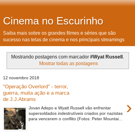
Cinema no Escurinho
Saiba mais sobre os grandes filmes e séries que são
sucesso nas telas de cinema e nos principais streamings
Mostrando postagens com marcador
#Wyat Russell
.
Mostrar todas as postagens
12 novembro 2018
"Operação Overlord" - terror,
guerra, muita ação e a marca
de J.J.Abrams
›
Jovan Adepo e Wyatt Russell vão enfrentar
supersoldados indestrutíveis criados por nazistas
para vencerem o conflito (Fotos: Peter Mountai...