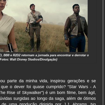
, BB8 e R2D2 retornam a jornada para encontrar e derrotar o
Fotos: Walt Disney Studios/Divulgação)
u parte da minha vida, inspirou gerações e se
que o dever foi quase cumprido? "Star Wars - A
he Rise of Skywalker") é um bom filme, bem ágil,
úvidas surgidas ao longo da saga, além de ótimos
o de uma produção dirigida por J.J. Abrams. No