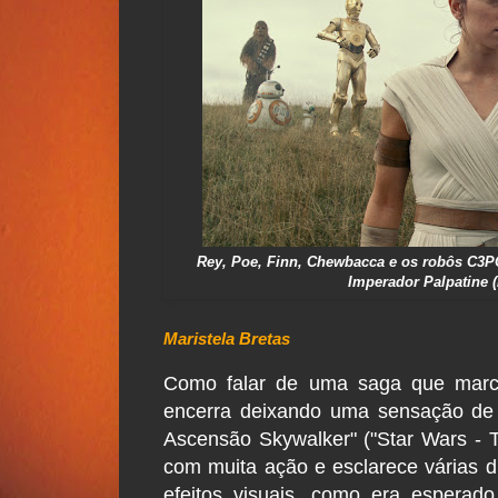
Rey, Poe, Finn, Chewbacca e os robôs C3PO
Imperador Palpatine (
Maristela Bretas
Como falar de uma saga que marco
encerra deixando uma sensação de 
Ascensão Skywalker" ("Star Wars - T
com muita ação e esclarece várias d
efeitos visuais, como era esperad