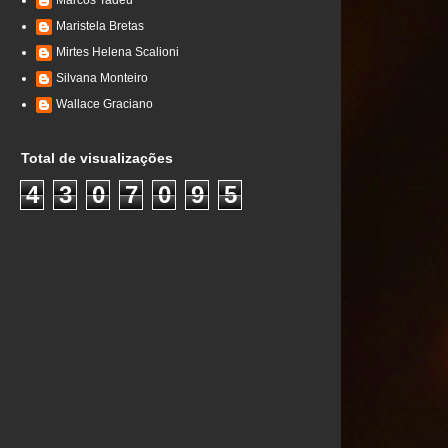
Marcos Tadeu
Maristela Bretas
Mirtes Helena Scalioni
Silvana Monteiro
Wallace Graciano
Total de visualizações
4
3
0
7
0
9
5