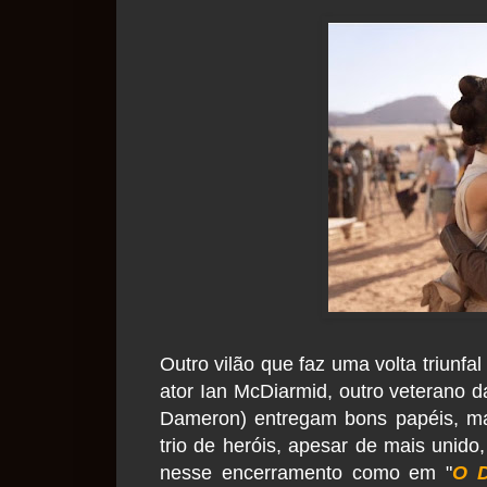
Outro vilão que faz uma volta triunfa
ator Ian McDiarmid, outro veterano d
Dameron) entregam bons papéis, ma
trio de heróis, apesar de mais uni
nesse encerramento como em "
O D