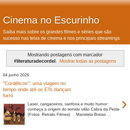
Cinema no Escurinho
Saiba mais sobre os grandes filmes e séries que são
sucesso nas telas de cinema e nos principais streamings
Mostrando postagens com marcador
#literaturadecordel
.
Mostrar todas as postagens
04 junho 2026
"Cordélicos": uma viagem no
tempo onde até os ETs dançam
forró
›
Laser, cangaceiros, sanfona e muito humor:
conheça a origem do temido vilão Cabra da Peste
(Fotos: Retrato Filmes) Maristela Bretas ...