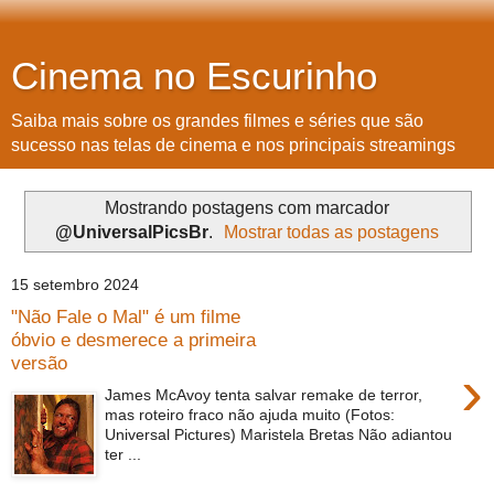
Cinema no Escurinho
Saiba mais sobre os grandes filmes e séries que são
sucesso nas telas de cinema e nos principais streamings
Mostrando postagens com marcador
@UniversalPicsBr
.
Mostrar todas as postagens
15 setembro 2024
"Não Fale o Mal" é um filme
óbvio e desmerece a primeira
versão
›
James McAvoy tenta salvar remake de terror,
mas roteiro fraco não ajuda muito (Fotos:
Universal Pictures) Maristela Bretas Não adiantou
ter ...