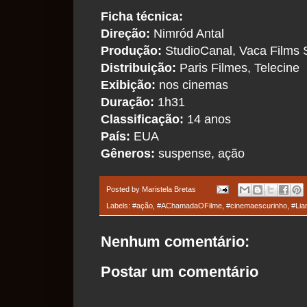
Ficha técnica:
Direção:
Nimród Antal
Produção:
StudioCanal, Vaca Films 
Distribuição:
Paris Filmes, Telecine
Exibição:
nos cinemas
Duração:
1h31
Classificação:
14 anos
País:
EUA
Gêneros:
suspense, ação
Posted by
Maristela Bretas
Labels:
#ação
,
#AChamadaOFilme
,
#cinemaescurinho
,
#Li
Nenhum comentário:
Postar um comentário