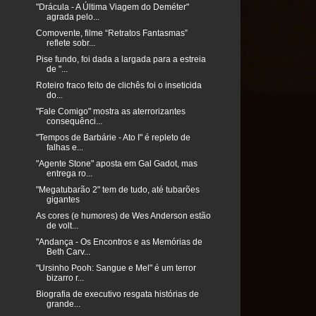
"Drácula - A Última Viagem do Deméter"
agrada pelo...
Comovente, filme “Retratos Fantasmas”
reflete sobr...
Pise fundo, foi dada a largada para a estreia
de "...
Roteiro fraco feito de clichês foi o inseticida
do...
"Fale Comigo" mostra as aterrorizantes
consequênci...
"Tempos de Barbárie - Ato I" é repleto de
falhas e...
"Agente Stone" aposta em Gal Gadot, mas
entrega ro...
"Megatubarão 2" tem de tudo, até tubarões
gigantes
As cores (e humores) de Wes Anderson estão
de volt...
"Andança - Os Encontros e as Memórias de
Beth Carv...
"Ursinho Pooh: Sangue e Mel" é um terror
bizarro r...
Biografia de executivo resgata histórias de
grande...