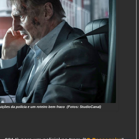
ições da polícia e um roteiro bem fraco (Fotos: StudioCanal)