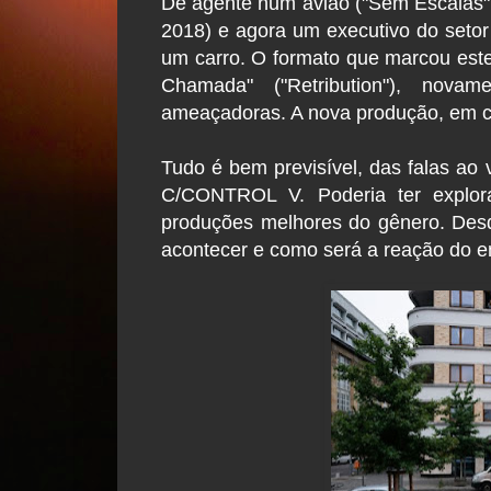
De agente num avião ("Sem Escalas" -
2018) e agora um executivo do setor 
um carro. O formato que marcou est
Chamada" ("Retribution"), nova
ameaçadoras. A nova produção, em c
Tudo é bem previsível, das falas ao
C/CONTROL V. Poderia ter explorad
produções melhores do gênero. Desd
acontecer e como será a reação do e