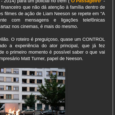
 2014) para um policial no trem ("
O Passageiro
" -
financeiro que não dá atenção à família dentro de
es filmes de ação de Liam Neeson se repete em "A
mente com mensagens e ligações telefônicas
artaz nos cinemas, é mais do mesmo.
 vilão. O roteiro é preguiçoso, quase um CONTROL
o a experiência do ator principal, que já fez
e o primeiro momento é possível saber o que vai
mpresário Matt Turner, papel de Neeson.