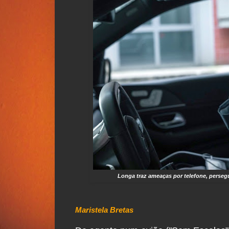
Longa traz ameaças por telefone, persegu
Maristela Bretas