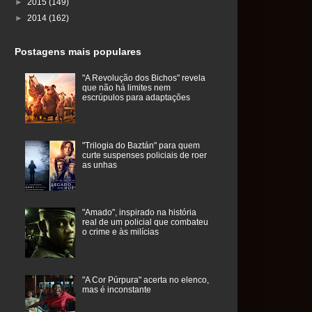
►
2015
(149)
►
2014
(162)
Postagens mais populares
"A Revolução dos Bichos" revela
que não há limites nem
escrúpulos para adaptações
"Trilogia do Baztán" para quem
curte suspenses policiais de roer
as unhas
"Amado", inspirado na história
real de um policial que combateu
o crime e às milícias
"A Cor Púrpura" acerta no elenco,
mas é inconstante