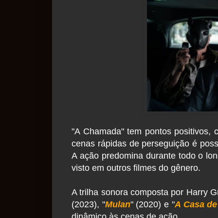
"A Chamada" tem pontos positivos,
cenas rápidas de perseguição é possí
A ação predomina durante todo o lon
visto em outros filmes do gênero.
A trilha sonora composta por Harry G
(2023), "
Mulan
" (2020) e "
A Casa de
dinâmico às cenas de ação.