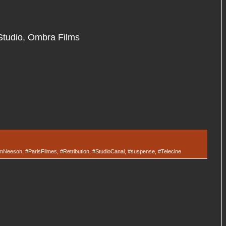
Studio, Ombra Films
amNeeson
,
#ParisFilmes
,
#Retribution
,
#StudioCanal
,
#suspense
,
#Telecine