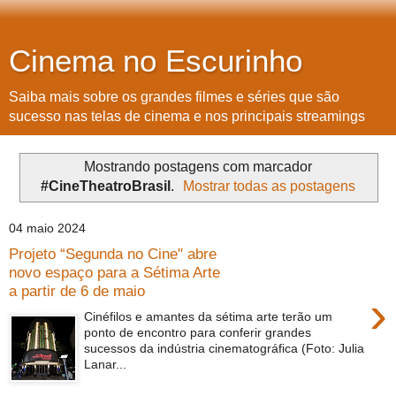
Cinema no Escurinho
Saiba mais sobre os grandes filmes e séries que são
sucesso nas telas de cinema e nos principais streamings
Mostrando postagens com marcador
#CineTheatroBrasil
.
Mostrar todas as postagens
04 maio 2024
Projeto “Segunda no Cine" abre
novo espaço para a Sétima Arte
a partir de 6 de maio
›
Cinéfilos e amantes da sétima arte terão um
ponto de encontro para conferir grandes
sucessos da indústria cinematográfica (Foto: Julia
Lanar...