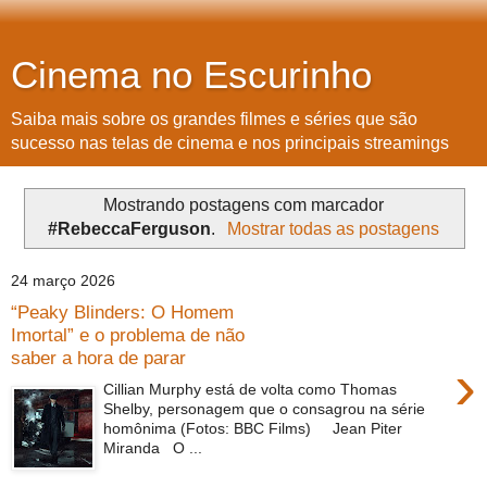
Cinema no Escurinho
Saiba mais sobre os grandes filmes e séries que são
sucesso nas telas de cinema e nos principais streamings
Mostrando postagens com marcador
#RebeccaFerguson
.
Mostrar todas as postagens
24 março 2026
“Peaky Blinders: O Homem
Imortal” e o problema de não
saber a hora de parar
›
Cillian Murphy está de volta como Thomas
Shelby, personagem que o consagrou na série
homônima (Fotos: BBC Films) Jean Piter
Miranda O ...